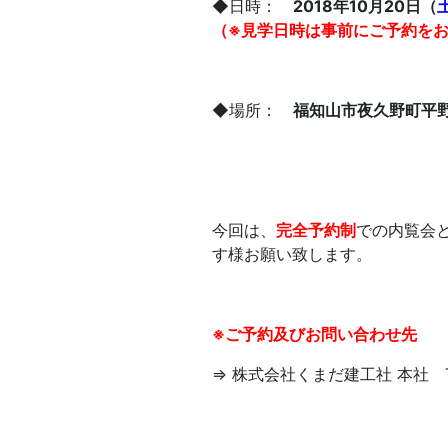
◆日時：
2018年10月20日（
（※見学日時は事前にご予約を
◆場所：
福知山市夜久野町平
今回は、
完全予約制
での内覧会
す様お願い致します。
※ご予約及びお問い合わせ先
⇒ 株式会社くまだ建工社 本社 