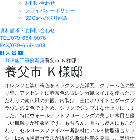
お問い合わせ
プライバシーポリシー
SDGsへの取り組み
資料請求・お問い合わせ
TEL/079-664-0076
FAX/079-664-1408
TOP
施工事例
新築
養父市 Ｋ様邸
養父市 Ｋ様邸
オレンジと淡い褐色をミックスした洋瓦、クリーム色の塗
り壁、アクセントに赤茶色の古レンガ風タイルを使ったこ
だわりの南仏風の外観。内装は、主にホワイトとダークブ
ラウンの２色でまとめ、シックでシンプルな仕上りにしま
した。特にウォールナットフローリングの美しい木目と優
しい肌触りが印象的です。もちろん、暮らし易さにもこだ
わり、セルロースファイバー断熱材にアルミ樹脂複合サッ
シ・Low-e複層ガラスが抜群の断熱性能を発揮し、奥様仕