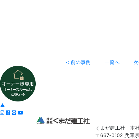
< 前の事例
一覧へ
次
▲
くまだ建工社 本
〒667-0102 兵